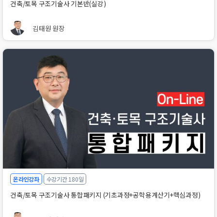
건축/토목 구조기술사 기본반(실강)
김태원 원장
온라인강좌
수강기간 180일
건축/토목 구조기술사 통합패키지 (기초과정+공학용계산기+핵심과정)