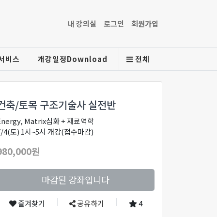
내 강의실
로그인
회원가입
서비스
개강일정Download
전체
건축/토목 구조기술사 실전반
Energy, Matrix심화 + 재료역학
7/4(토) 1시~5시 개강(접수마감)
980,000원
마감된 강좌입니다
즐겨찾기
공유하기
4