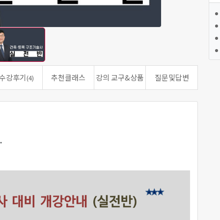
수강후기
추천클래스
강의 교구&상품
질문및답변
(4)
.