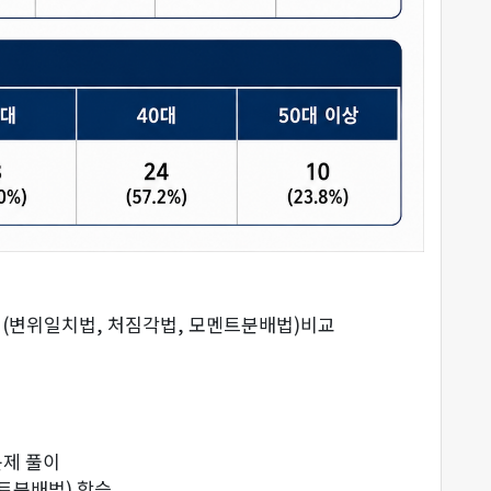
풀이법(변위일치법, 처짐각법, 모멘트분배법)비교
 문제 풀이
멘트분배법) 학습