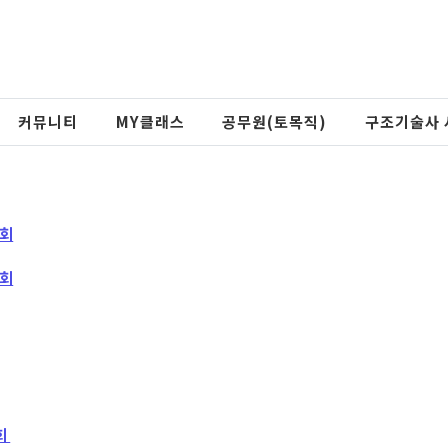
커뮤니티
MY클래스
공무원(토목직)
구조기술사 
4회
8회
회