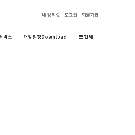
내 강의실
로그인
회원가입
서비스
개강일정Download
전체