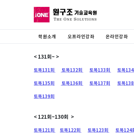
학원소개
오프라인강좌
온라인강좌
< 131회~ >
토목131회
토목132회
토목133회
토목13
토목135회
토목136회
토목137회
토목13
토목139회
< 121회~130회 >
토목121회
토목122회
토목123회
토목124